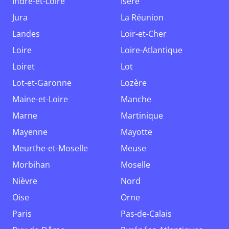
Indre-et-Loire
Isère
Jura
La Réunion
Landes
Loir-et-Cher
Loire
Loire-Atlantique
Loiret
Lot
Lot-et-Garonne
Lozère
Maine-et-Loire
Manche
Marne
Martinique
Mayenne
Mayotte
Meurthe-et-Moselle
Meuse
Morbihan
Moselle
Nièvre
Nord
Oise
Orne
Paris
Pas-de-Calais