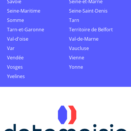
Savoie
Seine-et-Marne
Seine-Maritime
Seine-Saint-Denis
Somme
Tarn
Tarn-et-Garonne
Territoire de Belfort
Val-d'oise
Val-de-Marne
Var
Vaucluse
Vendée
Vienne
Vosges
Yonne
Yvelines