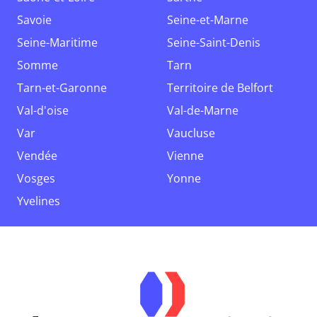
Savoie
Seine-et-Marne
Seine-Maritime
Seine-Saint-Denis
Somme
Tarn
Tarn-et-Garonne
Territoire de Belfort
Val-d'oise
Val-de-Marne
Var
Vaucluse
Vendée
Vienne
Vosges
Yonne
Yvelines