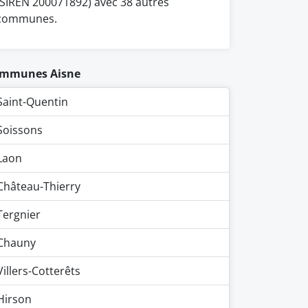
(SIREN 200071892) avec 38 autres
communes.
mmunes Aisne
Saint-Quentin
Soissons
Laon
Château-Thierry
Tergnier
Chauny
Villers-Cotterêts
Hirson