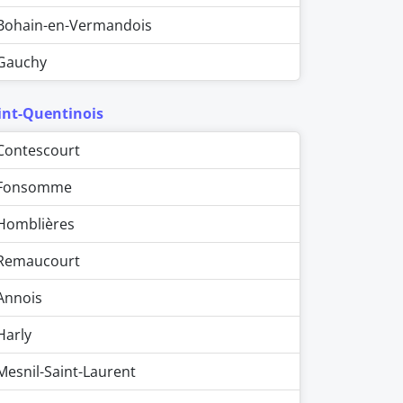
Bohain-en-Vermandois
Gauchy
int-Quentinois
Contescourt
Fonsomme
Homblières
Remaucourt
Annois
Harly
Mesnil-Saint-Laurent