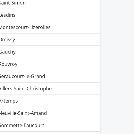
Saint-Simon
Lesdins
Montescourt-Lizerolles
Omissy
Gauchy
Rouvroy
Seraucourt-le-Grand
Villers-Saint-Christophe
Artemps
Neuville-Saint-Amand
Sommette-Eaucourt