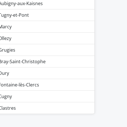
Aubigny-aux-Kaisnes
Tugny-et-Pont
Marcy
Ollezy
Grugies
Bray-Saint-Christophe
Dury
Fontaine-lès-Clercs
Cugny
Clastres