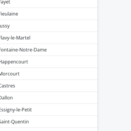
Fayet
Fieulaine
Jussy
Flavy-le-Martel
Fontaine-Notre-Dame
Happencourt
Morcourt
Castres
Dallon
Essigny-le-Petit
Saint-Quentin