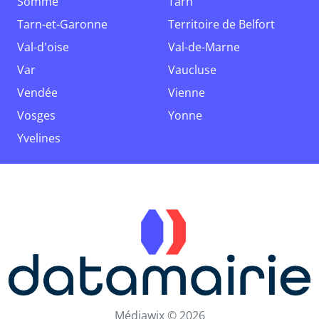
Somme
Tarn
Tarn-et-Garonne
Territoire de Belfort
Val-d'oise
Val-de-Marne
Var
Vaucluse
Vendée
Vienne
Vosges
Yonne
Yvelines
Médiawix © 2026