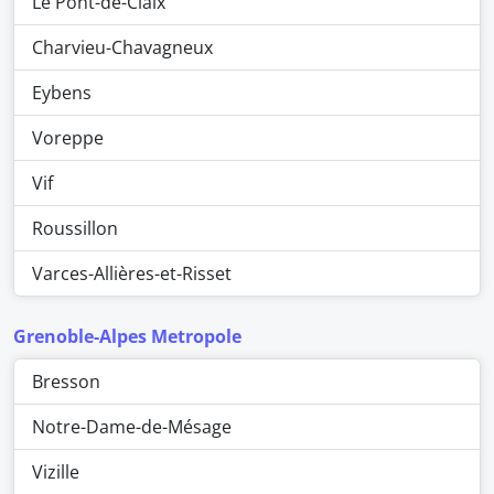
Le Pont-de-Claix
Charvieu-Chavagneux
Eybens
Voreppe
Vif
Roussillon
Varces-Allières-et-Risset
Grenoble-Alpes Metropole
Bresson
Notre-Dame-de-Mésage
Vizille