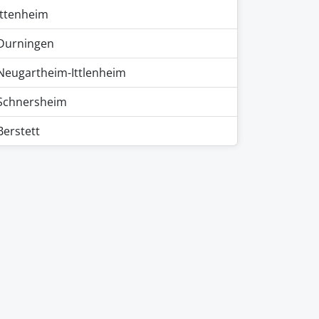
Ittenheim
Durningen
Neugartheim-Ittlenheim
Schnersheim
Berstett