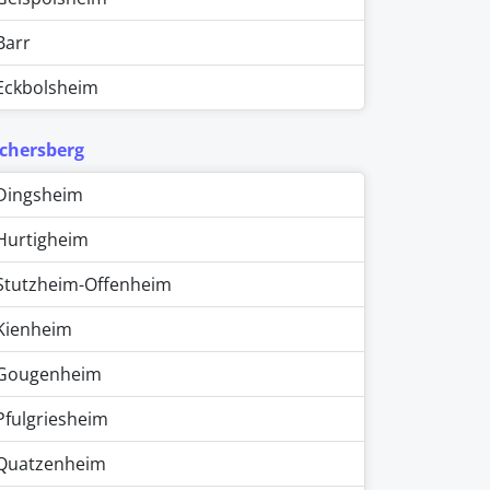
Barr
Eckbolsheim
chersberg
Dingsheim
Hurtigheim
Stutzheim-Offenheim
Kienheim
Gougenheim
Pfulgriesheim
Quatzenheim