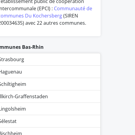
l'établissement public de coopération
intercommunale (EPCI) :
Communauté de
communes Du Kochersberg
(SIREN
200034635) avec 22 autres communes.
mmunes Bas-Rhin
Strasbourg
Haguenau
Schiltigheim
Illkirch-Graffenstaden
Lingolsheim
Sélestat
Bischheim