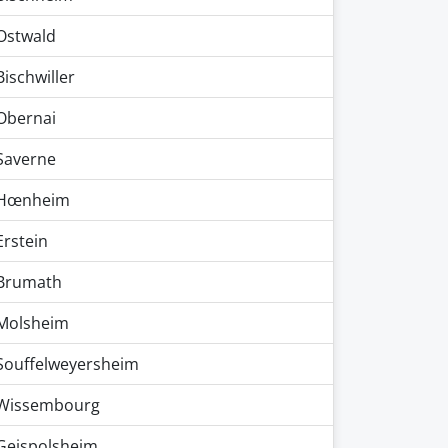
Ostwald
Bischwiller
Obernai
Saverne
Hœnheim
Erstein
Brumath
Molsheim
Souffelweyersheim
Wissembourg
Geispolsheim