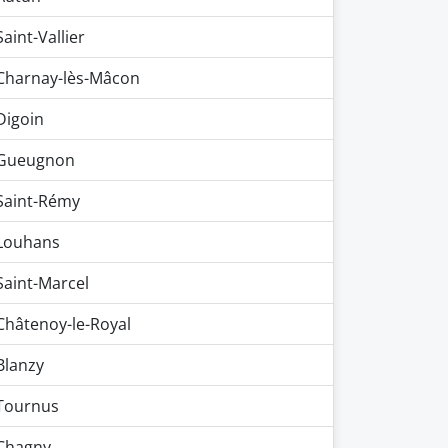
Saint-Vallier
Charnay-lès-Mâcon
Digoin
Gueugnon
Saint-Rémy
Louhans
Saint-Marcel
Châtenoy-le-Royal
Blanzy
Tournus
Chagny