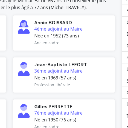
ray-le-Monial est de 66 ans. Le conseiller le plus
er le plus âgé a 77 ans (Michel TRAVELY).
Annie BOISSARD
4ème adjoint au Maire
Née en 1952 (73 ans)
Ancien cadre
Jean-Baptiste LEFORT
3ème adjoint au Maire
Né en 1969 (57 ans)
Profession libérale
Gilles PERRETTE
7ème adjoint au Maire
Né en 1950 (76 ans)
Ancien cadre