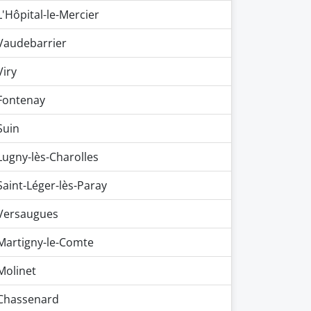
L'Hôpital-le-Mercier
Vaudebarrier
Viry
Fontenay
Suin
Lugny-lès-Charolles
Saint-Léger-lès-Paray
Versaugues
Martigny-le-Comte
Molinet
Chassenard