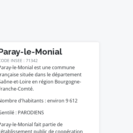
Paray-le-Monial
CODE INSEE : 71342
Paray-le-Monial est une commune
française située dans le département
Saône-et-Loire en région Bourgogne-
Franche-Comté.
Nombre d'habitants : environ
9 612
Gentilé : PARODIENS
Paray-le-Monial fait partie de
l'établissement public de coopération