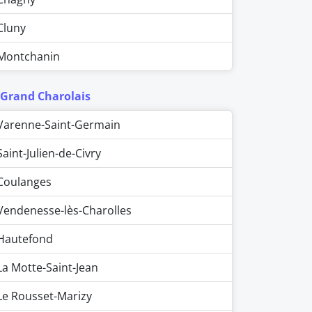
Cluny
Montchanin
 Grand Charolais
Varenne-Saint-Germain
Saint-Julien-de-Civry
Coulanges
Vendenesse-lès-Charolles
Hautefond
La Motte-Saint-Jean
Le Rousset-Marizy