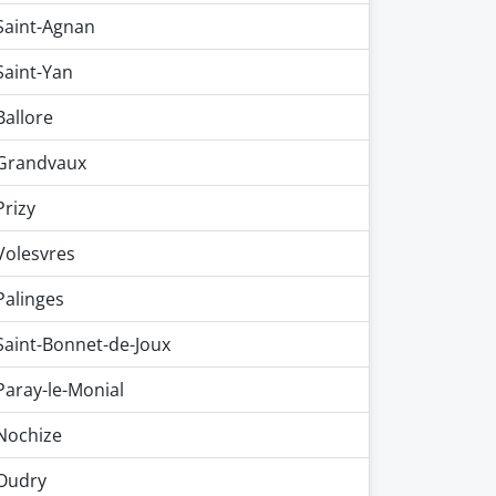
Saint-Agnan
Saint-Yan
Ballore
Grandvaux
Prizy
Volesvres
Palinges
Saint-Bonnet-de-Joux
Paray-le-Monial
Nochize
Oudry