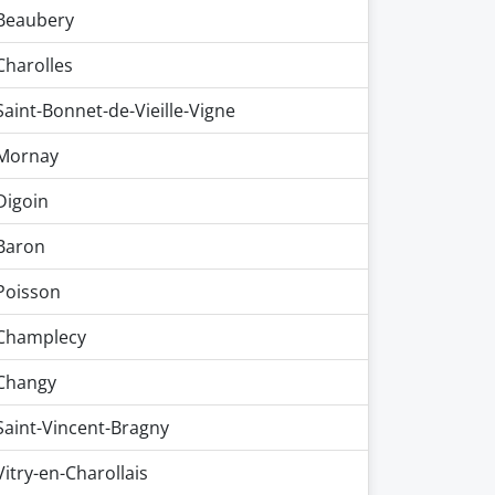
Beaubery
Charolles
Saint-Bonnet-de-Vieille-Vigne
Mornay
Digoin
Baron
Poisson
Champlecy
Changy
Saint-Vincent-Bragny
Vitry-en-Charollais