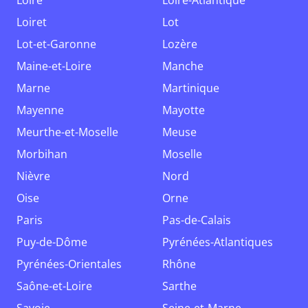
Loire
Loire-Atlantique
Loiret
Lot
Lot-et-Garonne
Lozère
Maine-et-Loire
Manche
Marne
Martinique
Mayenne
Mayotte
Meurthe-et-Moselle
Meuse
Morbihan
Moselle
Nièvre
Nord
Oise
Orne
Paris
Pas-de-Calais
Puy-de-Dôme
Pyrénées-Atlantiques
Pyrénées-Orientales
Rhône
Saône-et-Loire
Sarthe