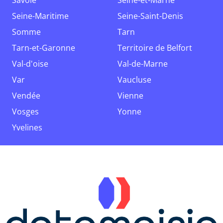
Savoie
Seine-et-Marne
Seine-Maritime
Seine-Saint-Denis
Somme
Tarn
Tarn-et-Garonne
Territoire de Belfort
Val-d'oise
Val-de-Marne
Var
Vaucluse
Vendée
Vienne
Vosges
Yonne
Yvelines