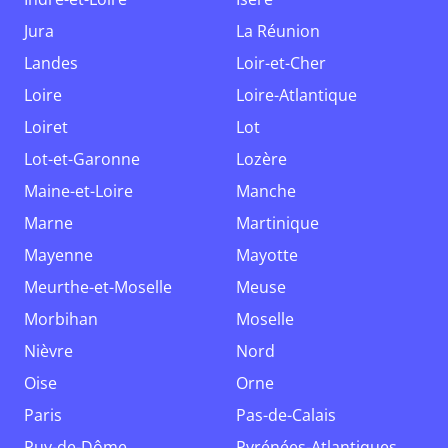
Jura
La Réunion
Landes
Loir-et-Cher
Loire
Loire-Atlantique
Loiret
Lot
Lot-et-Garonne
Lozère
Maine-et-Loire
Manche
Marne
Martinique
Mayenne
Mayotte
Meurthe-et-Moselle
Meuse
Morbihan
Moselle
Nièvre
Nord
Oise
Orne
Paris
Pas-de-Calais
Puy-de-Dôme
Pyrénées-Atlantiques