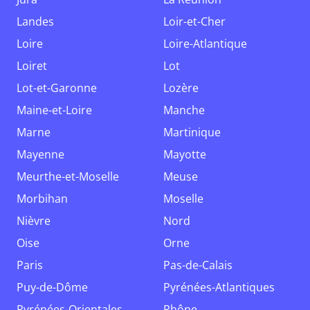
Landes
Loir-et-Cher
Loire
Loire-Atlantique
Loiret
Lot
Lot-et-Garonne
Lozère
Maine-et-Loire
Manche
Marne
Martinique
Mayenne
Mayotte
Meurthe-et-Moselle
Meuse
Morbihan
Moselle
Nièvre
Nord
Oise
Orne
Paris
Pas-de-Calais
Puy-de-Dôme
Pyrénées-Atlantiques
Pyrénées-Orientales
Rhône