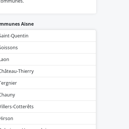
communes.
mmunes Aisne
Saint-Quentin
Soissons
Laon
Château-Thierry
Tergnier
Chauny
Villers-Cotterêts
Hirson