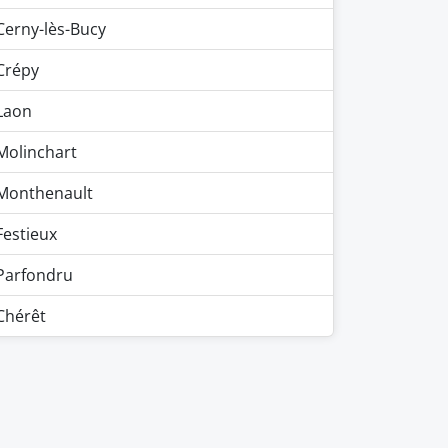
Cerny-lès-Bucy
Crépy
Laon
Molinchart
Monthenault
Festieux
Parfondru
Chérêt