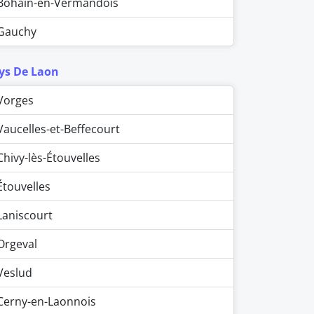
Bohain-en-Vermandois
Gauchy
ys De Laon
Vorges
Vaucelles-et-Beffecourt
Chivy-lès-Étouvelles
Étouvelles
Laniscourt
Orgeval
Veslud
Cerny-en-Laonnois