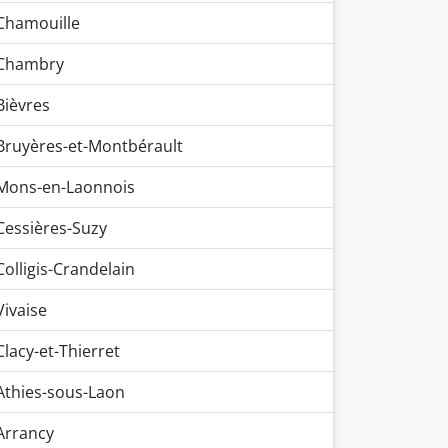
Chamouille
Chambry
Bièvres
Bruyères-et-Montbérault
Mons-en-Laonnois
Cessières-Suzy
Colligis-Crandelain
Vivaise
Clacy-et-Thierret
Athies-sous-Laon
Arrancy