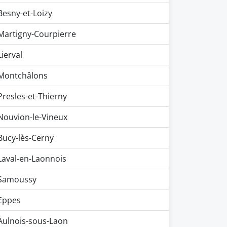
Besny-et-Loizy
Martigny-Courpierre
Lierval
Montchâlons
Presles-et-Thierny
Nouvion-le-Vineux
Bucy-lès-Cerny
Laval-en-Laonnois
Samoussy
Eppes
Aulnois-sous-Laon