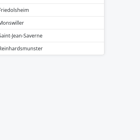
Friedolsheim
Monswiller
Saint-Jean-Saverne
Reinhardsmunster