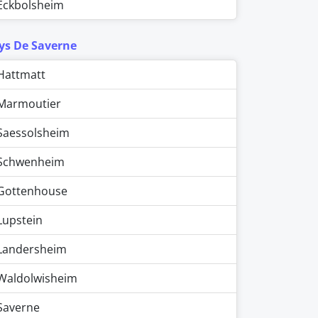
Eckbolsheim
ys De Saverne
Hattmatt
Marmoutier
Saessolsheim
Schwenheim
Gottenhouse
Lupstein
Landersheim
Waldolwisheim
Saverne