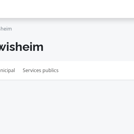
sheim
wisheim
nicipal
Services publics