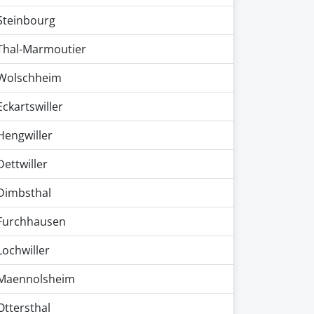
Steinbourg
Thal-Marmoutier
Wolschheim
Eckartswiller
Hengwiller
Dettwiller
Dimbsthal
Furchhausen
Lochwiller
Maennolsheim
Ottersthal