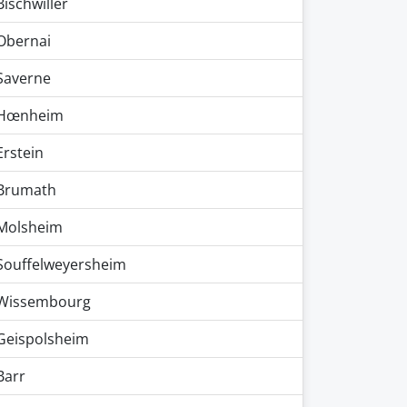
Bischwiller
Obernai
Saverne
Hœnheim
Erstein
Brumath
Molsheim
Souffelweyersheim
Wissembourg
Geispolsheim
Barr