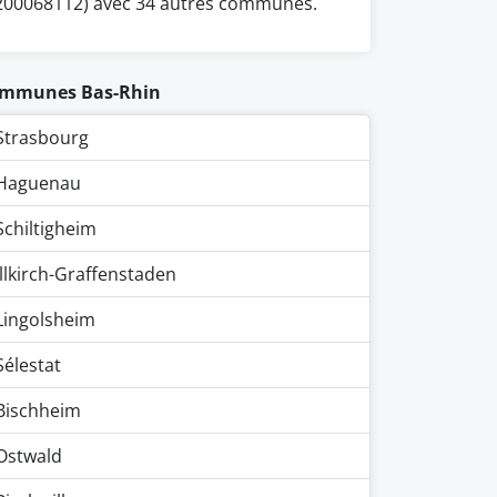
200068112) avec 34 autres communes.
mmunes Bas-Rhin
Strasbourg
Haguenau
Schiltigheim
Illkirch-Graffenstaden
Lingolsheim
Sélestat
Bischheim
Ostwald