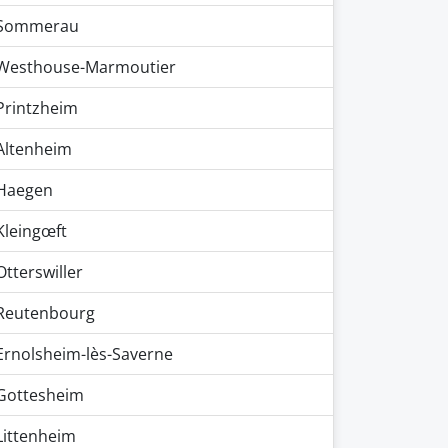
Sommerau
Westhouse-Marmoutier
Printzheim
Altenheim
Haegen
Kleingœft
Otterswiller
Reutenbourg
Ernolsheim-lès-Saverne
Gottesheim
Littenheim