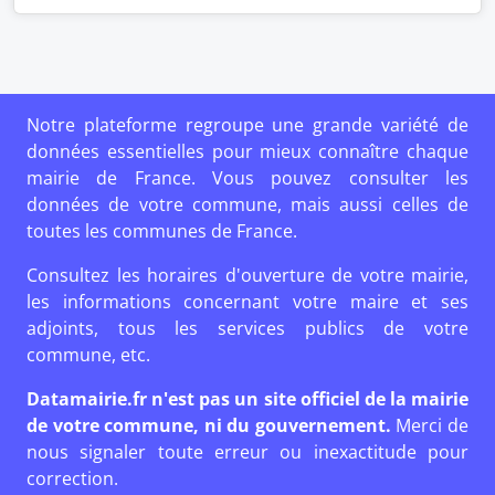
Notre plateforme regroupe une grande variété de
données essentielles pour mieux connaître chaque
mairie de France. Vous pouvez consulter les
données de votre commune, mais aussi celles de
toutes les communes de France.
Consultez les horaires d'ouverture de votre mairie,
les informations concernant votre maire et ses
adjoints, tous les services publics de votre
commune, etc.
Datamairie.fr n'est pas un site officiel de la mairie
de votre commune, ni du gouvernement.
Merci de
nous signaler toute erreur ou inexactitude pour
correction.