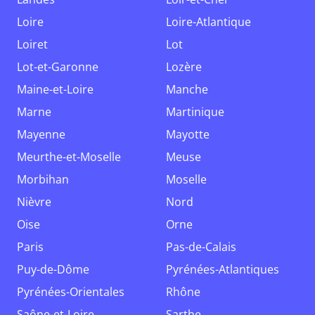
Loire
Loire-Atlantique
Loiret
Lot
Lot-et-Garonne
Lozère
Maine-et-Loire
Manche
Marne
Martinique
Mayenne
Mayotte
Meurthe-et-Moselle
Meuse
Morbihan
Moselle
Nièvre
Nord
Oise
Orne
Paris
Pas-de-Calais
Puy-de-Dôme
Pyrénées-Atlantiques
Pyrénées-Orientales
Rhône
Saône-et-Loire
Sarthe