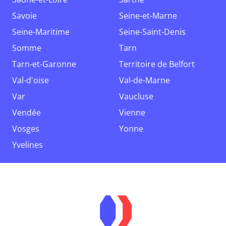
Savoie
Seine-et-Marne
Seine-Maritime
Seine-Saint-Denis
Somme
Tarn
Tarn-et-Garonne
Territoire de Belfort
Val-d'oise
Val-de-Marne
Var
Vaucluse
Vendée
Vienne
Vosges
Yonne
Yvelines