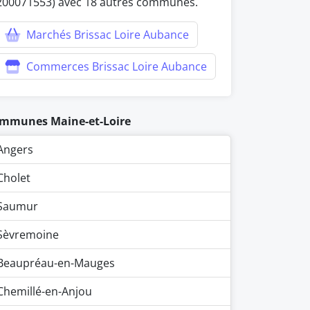
200071553) avec 18 autres communes.
Marchés Brissac Loire Aubance
Commerces Brissac Loire Aubance
mmunes Maine-et-Loire
Angers
Cholet
Saumur
Sèvremoine
Beaupréau-en-Mauges
Chemillé-en-Anjou