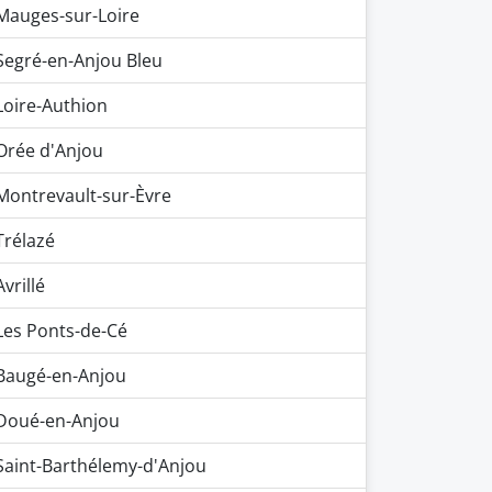
Mauges-sur-Loire
Segré-en-Anjou Bleu
Loire-Authion
Orée d'Anjou
Montrevault-sur-Èvre
Trélazé
Avrillé
Les Ponts-de-Cé
Baugé-en-Anjou
Doué-en-Anjou
Saint-Barthélemy-d'Anjou