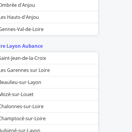
Ombrée d'Anjou
Les Hauts-d'Anjou
Gennes-Val-de-Loire
ire Layon Aubance
Saint-Jean-de-la-Croix
Les Garennes sur Loire
Beaulieu-sur-Layon
Mozé-sur-Louet
Chalonnes-sur-Loire
Champtocé-sur-Loire
Aubigné-sur-Layon