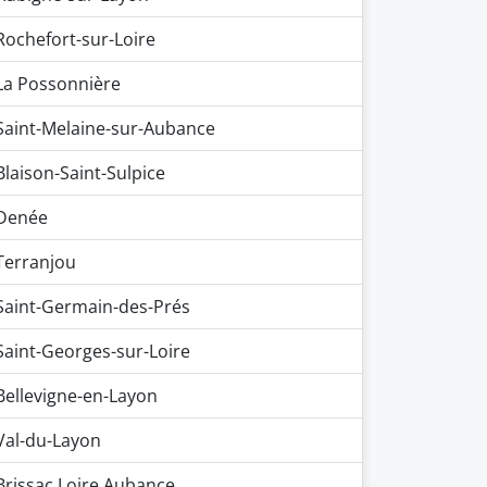
Rochefort-sur-Loire
La Possonnière
Saint-Melaine-sur-Aubance
Blaison-Saint-Sulpice
Denée
Terranjou
Saint-Germain-des-Prés
Saint-Georges-sur-Loire
Bellevigne-en-Layon
Val-du-Layon
Brissac Loire Aubance