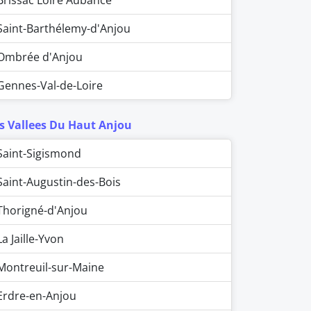
Brissac Loire Aubance
Saint-Barthélemy-d'Anjou
Ombrée d'Anjou
Gennes-Val-de-Loire
s Vallees Du Haut Anjou
Saint-Sigismond
Saint-Augustin-des-Bois
Thorigné-d'Anjou
La Jaille-Yvon
Montreuil-sur-Maine
Erdre-en-Anjou