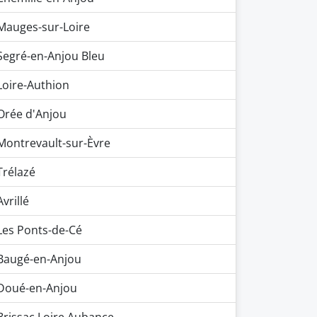
Mauges-sur-Loire
Segré-en-Anjou Bleu
Loire-Authion
Orée d'Anjou
Montrevault-sur-Èvre
Trélazé
Avrillé
Les Ponts-de-Cé
Baugé-en-Anjou
Doué-en-Anjou