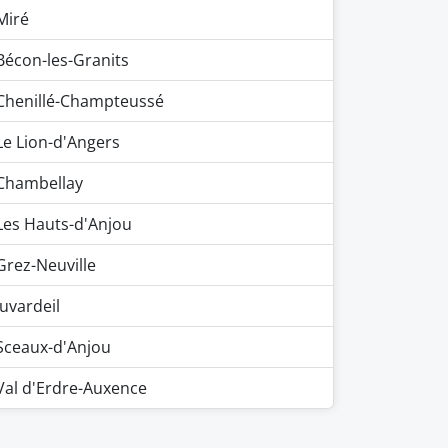
Miré
Bécon-les-Granits
Chenillé-Champteussé
Le Lion-d'Angers
Chambellay
Les Hauts-d'Anjou
Grez-Neuville
Juvardeil
Sceaux-d'Anjou
Val d'Erdre-Auxence