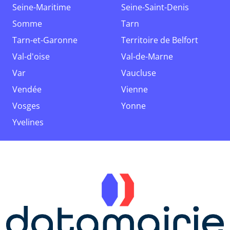
Seine-Maritime
Seine-Saint-Denis
Somme
Tarn
Tarn-et-Garonne
Territoire de Belfort
Val-d'oise
Val-de-Marne
Var
Vaucluse
Vendée
Vienne
Vosges
Yonne
Yvelines