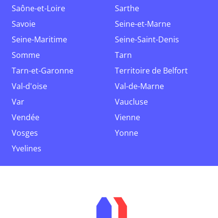
Saône-et-Loire
Sarthe
Savoie
Seine-et-Marne
Seine-Maritime
Seine-Saint-Denis
Somme
Tarn
Tarn-et-Garonne
Territoire de Belfort
Val-d'oise
Val-de-Marne
Var
Vaucluse
Vendée
Vienne
Vosges
Yonne
Yvelines