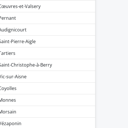
Cœuvres-et-Valsery
Pernant
Audignicourt
Saint-Pierre-Aigle
Tartiers
Saint-Christophe-à-Berry
Vic-sur-Aisne
Coyolles
Monnes
Morsain
Vézaponin