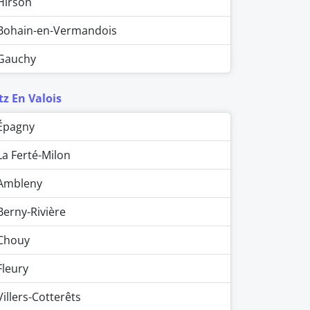
Hirson
Bohain-en-Vermandois
Gauchy
tz En Valois
Épagny
La Ferté-Milon
Ambleny
Berny-Rivière
Chouy
Fleury
Villers-Cotterêts