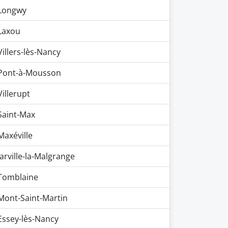
Longwy
Laxou
Villers-lès-Nancy
Pont-à-Mousson
Villerupt
Saint-Max
Maxéville
Jarville-la-Malgrange
Tomblaine
Mont-Saint-Martin
Essey-lès-Nancy