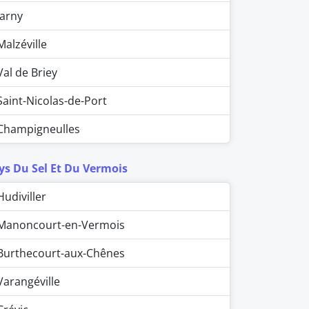
Jarny
Malzéville
Val de Briey
Saint-Nicolas-de-Port
Champigneulles
ys Du Sel Et Du Vermois
Hudiviller
Manoncourt-en-Vermois
Burthecourt-aux-Chênes
Varangéville