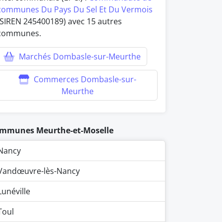
communes Du Pays Du Sel Et Du Vermois
(SIREN 245400189) avec 15 autres
communes.
Marchés Dombasle-sur-Meurthe
Commerces Dombasle-sur-
Meurthe
mmunes Meurthe-et-Moselle
Nancy
Vandœuvre-lès-Nancy
Lunéville
Toul