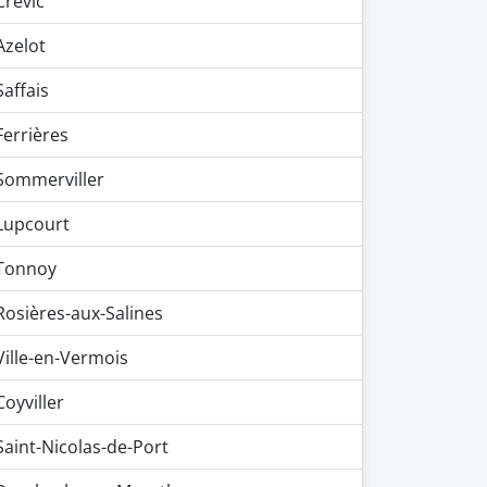
Crévic
Azelot
Saffais
Ferrières
Sommerviller
Lupcourt
Tonnoy
Rosières-aux-Salines
Ville-en-Vermois
Coyviller
Saint-Nicolas-de-Port