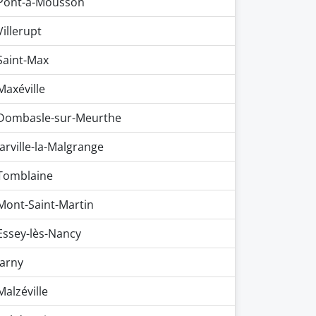
Pont-à-Mousson
Villerupt
Saint-Max
Maxéville
Dombasle-sur-Meurthe
Jarville-la-Malgrange
Tomblaine
Mont-Saint-Martin
Essey-lès-Nancy
Jarny
Malzéville