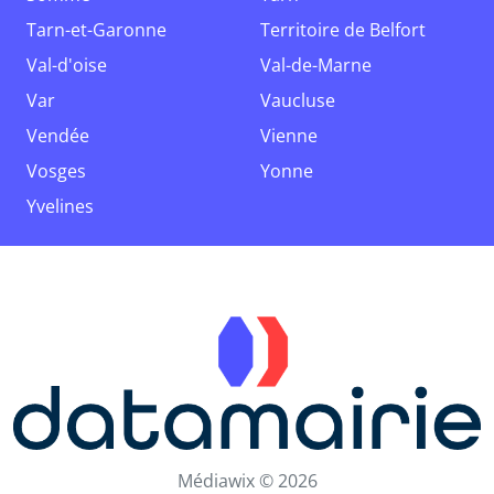
Tarn-et-Garonne
Territoire de Belfort
Val-d'oise
Val-de-Marne
Var
Vaucluse
Vendée
Vienne
Vosges
Yonne
Yvelines
Médiawix © 2026