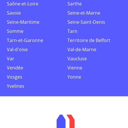
Saône-et-Loire
Sarthe
Savoie
Seine-et-Marne
Seine-Maritime
Seine-Saint-Denis
Somme
Tarn
Tarn-et-Garonne
Territoire de Belfort
Val-d'oise
Val-de-Marne
Var
Vaucluse
Vendée
Vienne
Vosges
Yonne
Yvelines