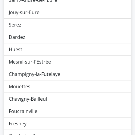
Saint-André-de-l'Eure
Jouy-sur-Eure
Serez
Dardez
Huest
Mesnil-sur-l'Estrée
Champigny-la-Futelaye
Mouettes
Chavigny-Bailleul
Foucrainville
Fresney