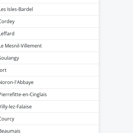
Les Isles-Bardel
Cordey
Leffard
Le Mesnil-Villement
Soulangy
Jort
Noron-l'Abbaye
Pierrefitte-en-Cinglais
Villy-lez-Falaise
Courcy
Beaumais