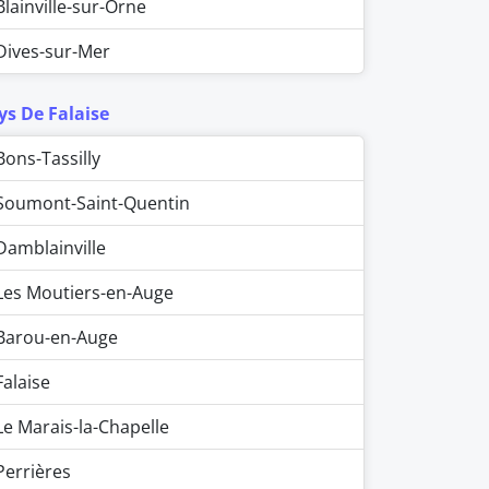
Blainville-sur-Orne
Dives-sur-Mer
ys De Falaise
Bons-Tassilly
Soumont-Saint-Quentin
Damblainville
Les Moutiers-en-Auge
Barou-en-Auge
Falaise
Le Marais-la-Chapelle
Perrières