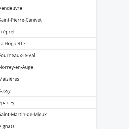
Vendeuvre
Saint-Pierre-Canivet
Tréprel
La Hoguette
Fourneaux-le-Val
Norrey-en-Auge
Maizières
Sassy
Épaney
Saint-Martin-de-Mieux
Vignats