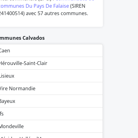
communes Du Pays De Falaise
(SIREN
241400514) avec 57 autres communes.
mmunes Calvados
Caen
Hérouville-Saint-Clair
Lisieux
Vire Normandie
Bayeux
Ifs
Mondeville