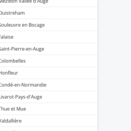
Mézidon Vallée d'Auge
Ouistreham
Souleuvre en Bocage
Falaise
Saint-Pierre-en-Auge
Colombelles
Honfleur
Condé-en-Normandie
Livarot-Pays-d'Auge
Thue et Mue
Valdallière