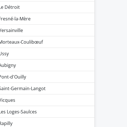
Le Détroit
Fresné-la-Mère
Versainville
Morteaux-Coulibœuf
Ussy
Aubigny
Pont-d'Ouilly
Saint-Germain-Langot
Vicques
Les Loges-Saulces
Rapilly