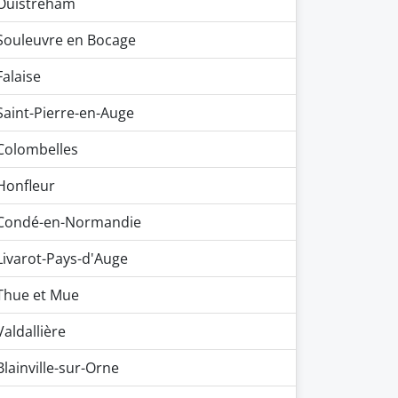
Ouistreham
Souleuvre en Bocage
Falaise
Saint-Pierre-en-Auge
Colombelles
Honfleur
Condé-en-Normandie
Livarot-Pays-d'Auge
Thue et Mue
Valdallière
Blainville-sur-Orne