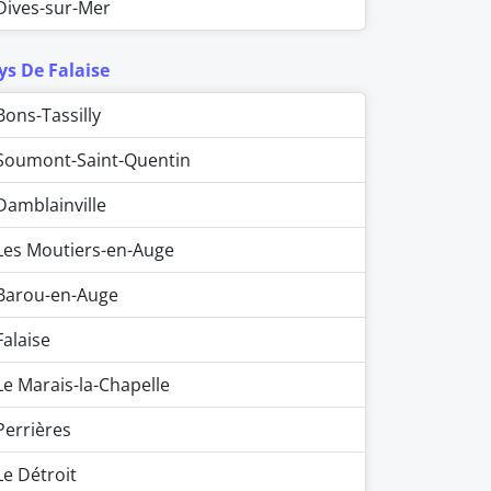
Dives-sur-Mer
ys De Falaise
Bons-Tassilly
Soumont-Saint-Quentin
Damblainville
Les Moutiers-en-Auge
Barou-en-Auge
Falaise
Le Marais-la-Chapelle
Perrières
Le Détroit