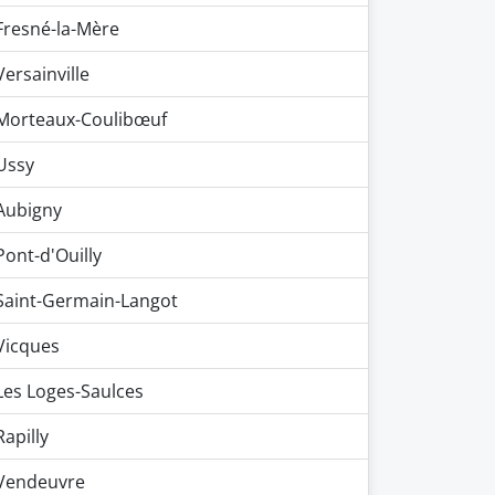
Fresné-la-Mère
Versainville
Morteaux-Coulibœuf
Ussy
Aubigny
Pont-d'Ouilly
Saint-Germain-Langot
Vicques
Les Loges-Saulces
Rapilly
Vendeuvre