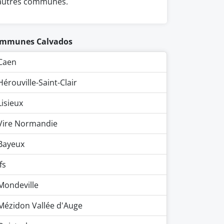
autres communes.
mmunes Calvados
Caen
Hérouville-Saint-Clair
Lisieux
Vire Normandie
Bayeux
Ifs
Mondeville
Mézidon Vallée d'Auge