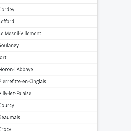
Cordey
Leffard
Le Mesnil-Villement
Soulangy
Jort
Noron-l'Abbaye
Pierrefitte-en-Cinglais
Villy-lez-Falaise
Courcy
Beaumais
Crocy