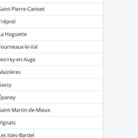
Saint-Pierre-Canivet
Tréprel
La Hoguette
Fourneaux-le-Val
Norrey-en-Auge
Maizières
Sassy
Épaney
Saint-Martin-de-Mieux
Vignats
Les Isles-Bardel