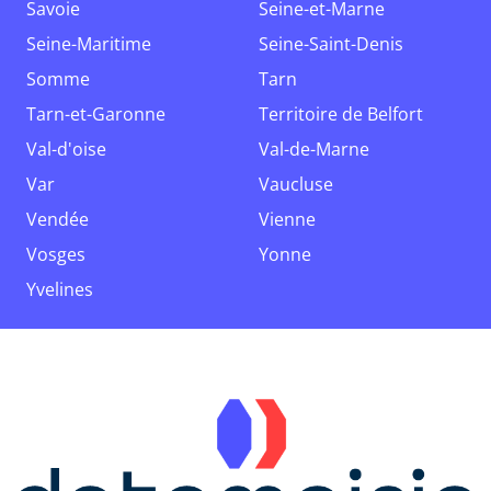
Savoie
Seine-et-Marne
Seine-Maritime
Seine-Saint-Denis
Somme
Tarn
Tarn-et-Garonne
Territoire de Belfort
Val-d'oise
Val-de-Marne
Var
Vaucluse
Vendée
Vienne
Vosges
Yonne
Yvelines