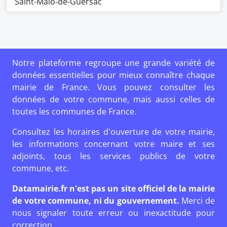
Saint-Malo-de-Guersac
Notre plateforme regroupe une grande variété de
données essentielles pour mieux connaître chaque
mairie de France. Vous pouvez consulter les
données de votre commune, mais aussi celles de
toutes les communes de France.
Consultez les horaires d'ouverture de votre mairie,
les informations concernant votre maire et ses
adjoints, tous les services publics de votre
commune, etc.
Datamairie.fr n'est pas un site officiel de la mairie
de votre commune, ni du gouvernement.
Merci de
nous signaler toute erreur ou inexactitude pour
correction.