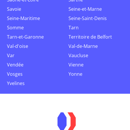
Savoie
Seine-et-Marne
Seine-Maritime
Seine-Saint-Denis
Somme
Tarn
Tarn-et-Garonne
Territoire de Belfort
Val-d'oise
Val-de-Marne
Var
Vaucluse
Vendée
Vienne
Vosges
Yonne
Yvelines