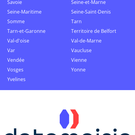
Savoie
Seine-et-Marne
Seine-Maritime
Seine-Saint-Denis
Somme
Tarn
Tarn-et-Garonne
Territoire de Belfort
Val-d'oise
Val-de-Marne
Var
Vaucluse
Vendée
Vienne
Vosges
Yonne
Yvelines