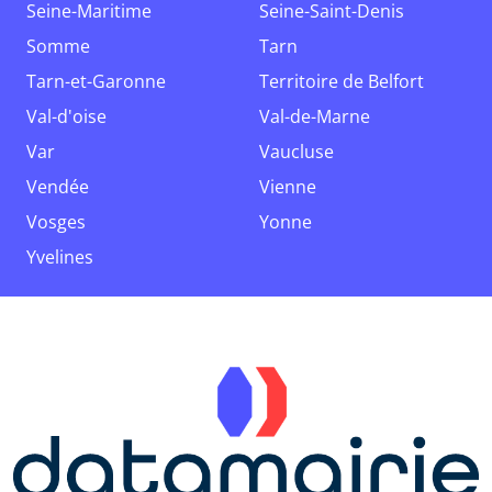
Seine-Maritime
Seine-Saint-Denis
Somme
Tarn
Tarn-et-Garonne
Territoire de Belfort
Val-d'oise
Val-de-Marne
Var
Vaucluse
Vendée
Vienne
Vosges
Yonne
Yvelines