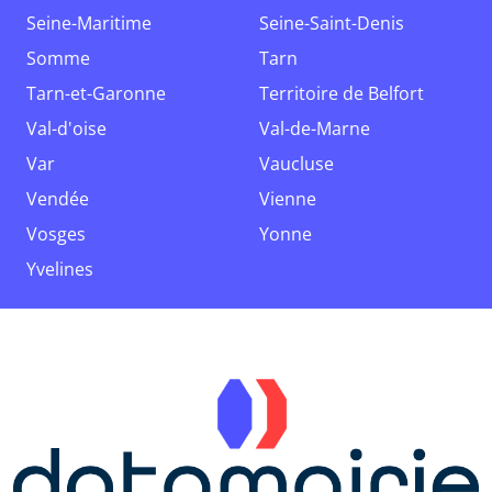
Seine-Maritime
Seine-Saint-Denis
Somme
Tarn
Tarn-et-Garonne
Territoire de Belfort
Val-d'oise
Val-de-Marne
Var
Vaucluse
Vendée
Vienne
Vosges
Yonne
Yvelines