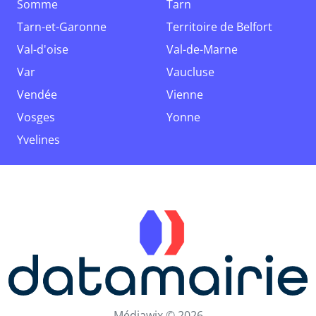
Somme
Tarn
Tarn-et-Garonne
Territoire de Belfort
Val-d'oise
Val-de-Marne
Var
Vaucluse
Vendée
Vienne
Vosges
Yonne
Yvelines
Médiawix © 2026