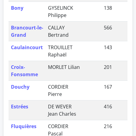
Bony
GYSELINCK
138
0,
Philippe
Brancourt-le-
CALLAY
566
1,
Grand
Bertrand
Caulaincourt
TROUILLET
143
0,
Raphaël
Croix-
MORLET Lilian
201
0,
Fonsomme
Douchy
CORDIER
167
0,
Pierre
Estrées
DE WEVER
416
1,
Jean Charles
Fluquières
CORDIER
216
0,
Pascal