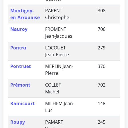
Montigny-
PARENT
308
0,
en-Arrouaise
Christophe
Nauroy
FROMENT
706
2,
Jean-Jacques
Pontru
LOCQUET
279
0,
Jean-Pierre
Pontruet
MERLIN Jean-
370
1,
Pierre
Prémont
COLLET
702
2,
Michel
Ramicourt
MILHEM Jean-
148
0,
Luc
Roupy
PAMART
245
0,