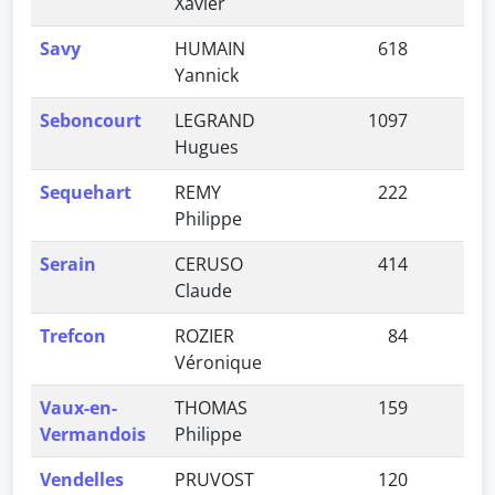
Xavier
Savy
HUMAIN
618
1,
Yannick
Seboncourt
LEGRAND
1097
3,
Hugues
Sequehart
REMY
222
0,
Philippe
Serain
CERUSO
414
1,
Claude
Trefcon
ROZIER
84
0,
Véronique
Vaux-en-
THOMAS
159
0,
Vermandois
Philippe
Vendelles
PRUVOST
120
0,