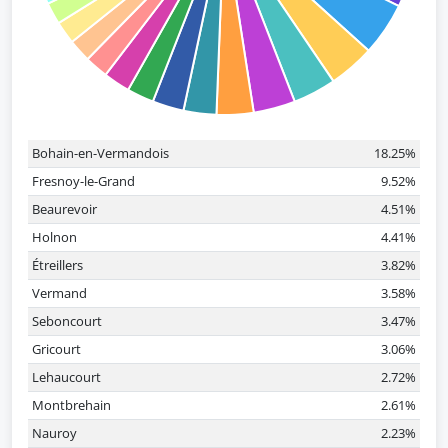
Bohain-en-Vermandois
18.25%
Fresnoy-le-Grand
9.52%
Beaurevoir
4.51%
Holnon
4.41%
Étreillers
3.82%
Vermand
3.58%
Seboncourt
3.47%
Gricourt
3.06%
Lehaucourt
2.72%
Montbrehain
2.61%
Nauroy
2.23%