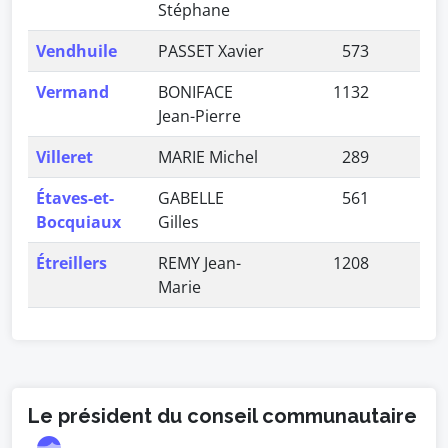
Stéphane
Vendhuile
PASSET Xavier
573
1,
Vermand
BONIFACE
1132
3,
Jean-Pierre
Villeret
MARIE Michel
289
0,
Étaves-et-
GABELLE
561
1,
Bocquiaux
Gilles
Étreillers
REMY Jean-
1208
3,
Marie
Le président du conseil communautaire