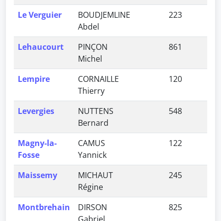
Le Verguier
BOUDJEMLINE
223
0,
Abdel
Lehaucourt
PINÇON
861
2,
Michel
Lempire
CORNAILLE
120
0,
Thierry
Levergies
NUTTENS
548
1,
Bernard
Magny-la-
CAMUS
122
0,
Fosse
Yannick
Maissemy
MICHAUT
245
0,
Régine
Montbrehain
DIRSON
825
2,
Gabriel