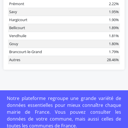
Prémont
2.22%
Savy
1.95%
Hargicourt
1.90%
Bellicourt
1.89%
Vendhuile
1.81%
Gouy
1.80%
Brancourt-le-Grand
1.79%
Autres
28.46%
Notre plateforme regroupe une grande variété de
données essentielles pour mieux connaître chaque
mairie de France. Vous pouvez consulter les
données de votre commune, mais aussi celles de
toutes les communes de France.