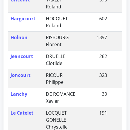
Roland
Hargicourt
HOCQUET
602
1,
Roland
Holnon
RISBOURG
1397
4,
Florent
Jeancourt
DRUELLE
262
0,
Clotilde
Joncourt
RICOUR
323
1,
Philippe
Lanchy
DE ROMANCE
39
0,
Xavier
Le Catelet
LOCQUET
191
0,
GONELLE
Chrystelle