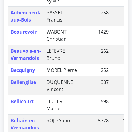
Sylvie
Aubencheul-
PASSET
258
0,
aux-Bois
Francis
Beaurevoir
WABONT
1429
4,
Christian
Beauvois-en-
LEFEVRE
262
0,
Vermandois
Bruno
Becquigny
MOREL Pierre
252
0,
Bellenglise
DUQUENNE
387
1,
Vincent
Bellicourt
LECLERE
598
1,
Marcel
Bohain-en-
ROJO Yann
5778
18,
Vermandois