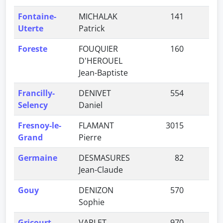
Fontaine-
MICHALAK
141
0,
Uterte
Patrick
Foreste
FOUQUIER
160
0,
D'HEROUEL
Jean-Baptiste
Francilly-
DENIVET
554
1,
Selency
Daniel
Fresnoy-le-
FLAMANT
3015
9,
Grand
Pierre
Germaine
DESMASURES
82
0,
Jean-Claude
Gouy
DENIZON
570
1,
Sophie
Gricourt
VARLET
970
3,