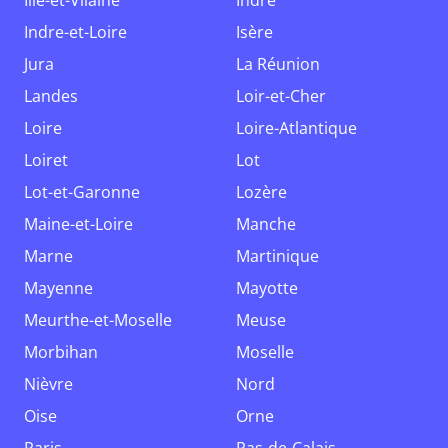
Ille-et-Vilaine
Indre
Indre-et-Loire
Isère
Jura
La Réunion
Landes
Loir-et-Cher
Loire
Loire-Atlantique
Loiret
Lot
Lot-et-Garonne
Lozère
Maine-et-Loire
Manche
Marne
Martinique
Mayenne
Mayotte
Meurthe-et-Moselle
Meuse
Morbihan
Moselle
Nièvre
Nord
Oise
Orne