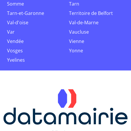
Somme
Tarn
Tarn-et-Garonne
Territoire de Belfort
Val-d'oise
Val-de-Marne
Var
Vaucluse
Vendée
Vienne
Vosges
Yonne
Yvelines