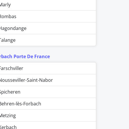
Marly
Rombas
Hagondange
Talange
rbach Porte De France
Farschviller
Nousseviller-Saint-Nabor
Spicheren
Behren-lès-Forbach
Metzing
Kerbach