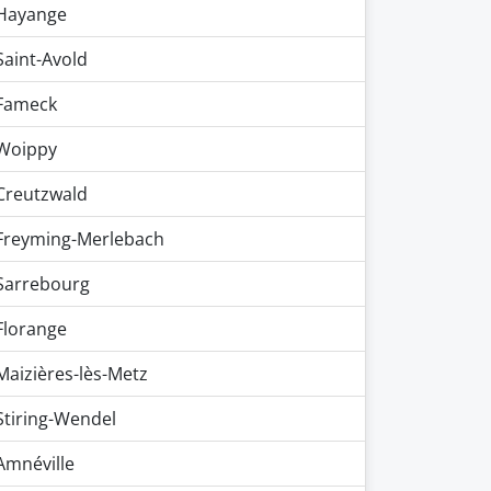
Hayange
Saint-Avold
Fameck
Woippy
Creutzwald
Freyming-Merlebach
Sarrebourg
Florange
Maizières-lès-Metz
Stiring-Wendel
Amnéville