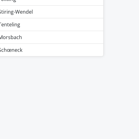
Stiring-Wendel
Tenteling
Morsbach
Schœneck