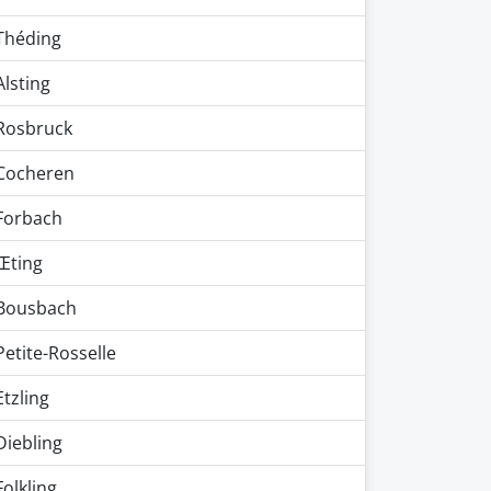
Théding
Alsting
Rosbruck
Cocheren
Forbach
Œting
Bousbach
Petite-Rosselle
Etzling
Diebling
Folkling