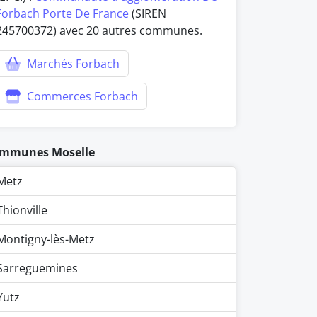
Forbach Porte De France
(SIREN
245700372) avec 20 autres communes.
Marchés Forbach
Commerces Forbach
mmunes Moselle
Metz
Thionville
Montigny-lès-Metz
Sarreguemines
Yutz