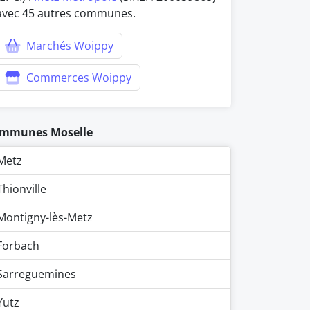
avec 45 autres communes.
Marchés Woippy
Commerces Woippy
mmunes Moselle
Metz
Thionville
Montigny-lès-Metz
Forbach
Sarreguemines
Yutz