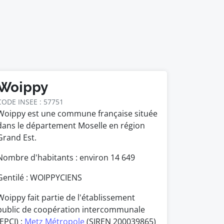
Woippy
CODE INSEE : 57751
Woippy est une commune française située
dans le département Moselle en région
Grand Est.
Nombre d'habitants : environ
14 649
Gentilé : WOIPPYCIENS
Woippy fait partie de l'établissement
public de coopération intercommunale
(EPCI) :
Metz Métropole
(SIREN 200039865)