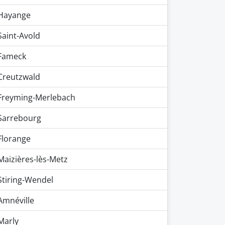
Hayange
Saint-Avold
Fameck
Creutzwald
Freyming-Merlebach
Sarrebourg
Florange
Maizières-lès-Metz
Stiring-Wendel
Amnéville
Marly