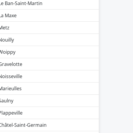
Le Ban-Saint-Martin
La Maxe
Metz
Nouilly
Woippy
Gravelotte
Noisseville
Marieulles
Saulny
Plappeville
Châtel-Saint-Germain