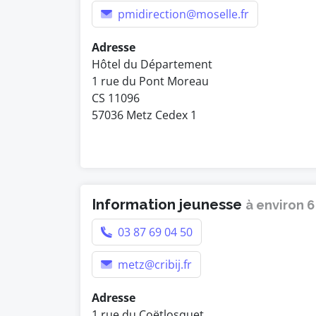
pmidirection@moselle.fr
Adresse
Hôtel du Département
1 rue du Pont Moreau
CS 11096
57036 Metz Cedex 1
Information jeunesse
à environ 
03 87 69 04 50
metz@cribij.fr
Adresse
1 rue du Coëtlosquet