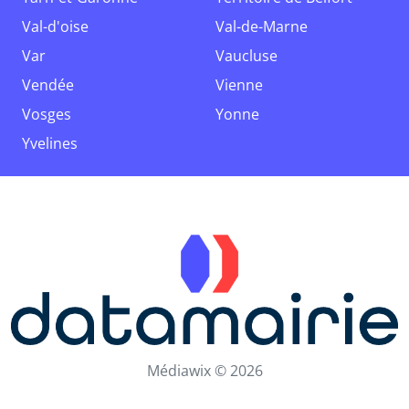
Val-d'oise
Val-de-Marne
Var
Vaucluse
Vendée
Vienne
Vosges
Yonne
Yvelines
Médiawix © 2026