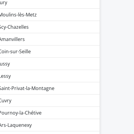
Jury
Moulins-lès-Metz
Scy-Chazelles
Amanvillers
Coin-sur-Seille
Jussy
Lessy
Saint-Privat-la-Montagne
Cuvry
Pournoy-la-Chétive
Ars-Laquenexy