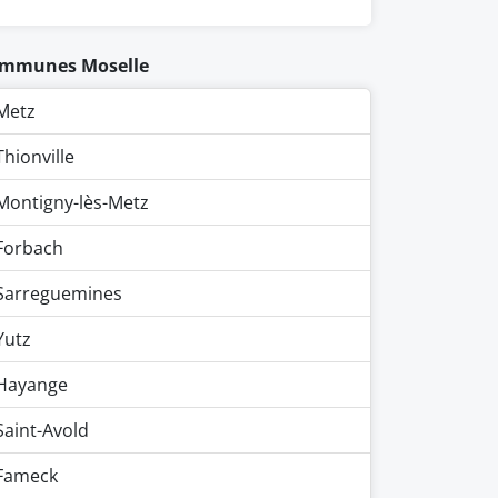
mmunes Moselle
Metz
Thionville
Montigny-lès-Metz
Forbach
Sarreguemines
Yutz
Hayange
Saint-Avold
Fameck