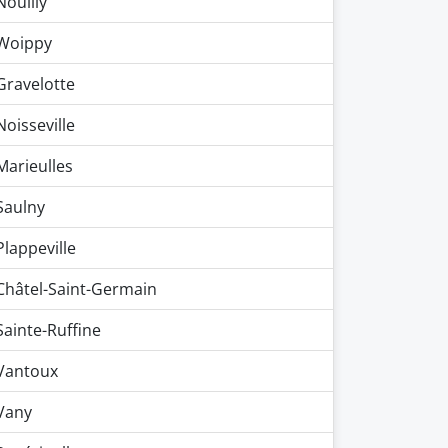
Nouilly
Woippy
Gravelotte
Noisseville
Marieulles
Saulny
Plappeville
Châtel-Saint-Germain
Sainte-Ruffine
Vantoux
Vany