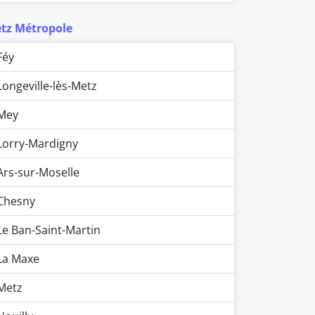
tz Métropole
Féy
Longeville-lès-Metz
Mey
Lorry-Mardigny
Ars-sur-Moselle
Chesny
Le Ban-Saint-Martin
La Maxe
Metz