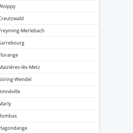
Woippy
Creutzwald
Freyming-Merlebach
Sarrebourg
Florange
Maizières-lès-Metz
Stiring-Wendel
Amnéville
Marly
Rombas
Hagondange