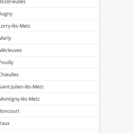
Rozérieulles
Augny
Lorry-lès-Metz
Marly
Mécleuves
Pouilly
Chieulles
Saint-Julien-lès-Metz
Montigny-lès-Metz
Roncourt
Vaux