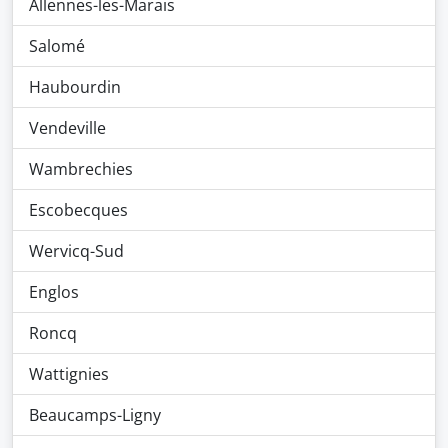
Allennes-les-Marais
Salomé
Haubourdin
Vendeville
Wambrechies
Escobecques
Wervicq-Sud
Englos
Roncq
Wattignies
Beaucamps-Ligny