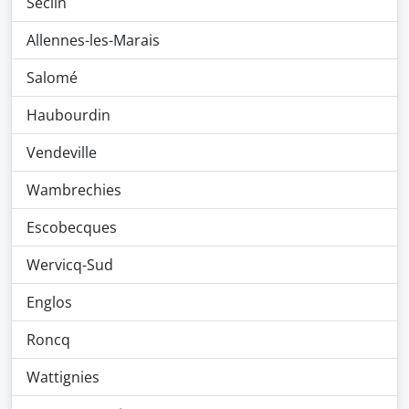
Seclin
Allennes-les-Marais
Salomé
Haubourdin
Vendeville
Wambrechies
Escobecques
Wervicq-Sud
Englos
Roncq
Wattignies