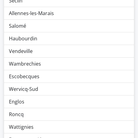
Seclin
Allennes-les-Marais
Salomé
Haubourdin
Vendeville
Wambrechies
Escobecques
Wervicq-Sud
Englos
Roncq
Wattignies