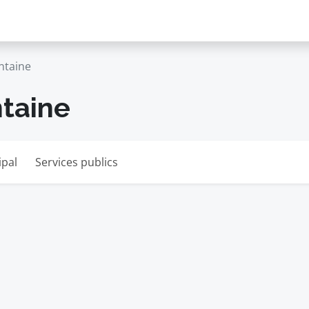
ntaine
ntaine
ipal
Services publics