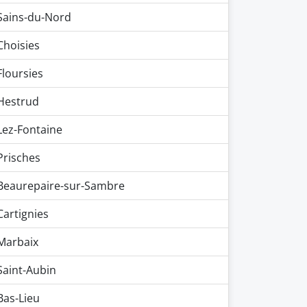
Sains-du-Nord
Choisies
Floursies
Hestrud
Lez-Fontaine
Prisches
Beaurepaire-sur-Sambre
Cartignies
Marbaix
Saint-Aubin
Bas-Lieu