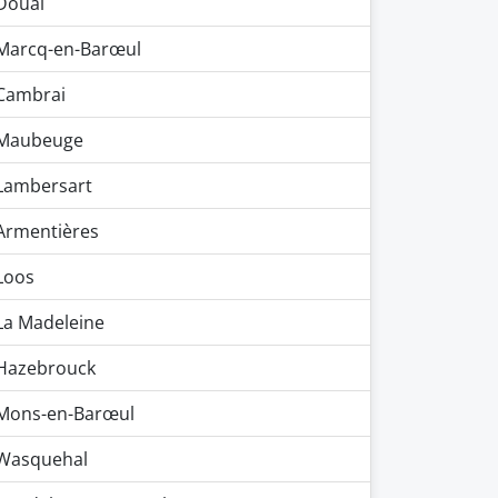
Douai
Marcq-en-Barœul
Cambrai
Maubeuge
Lambersart
Armentières
Loos
La Madeleine
Hazebrouck
Mons-en-Barœul
Wasquehal