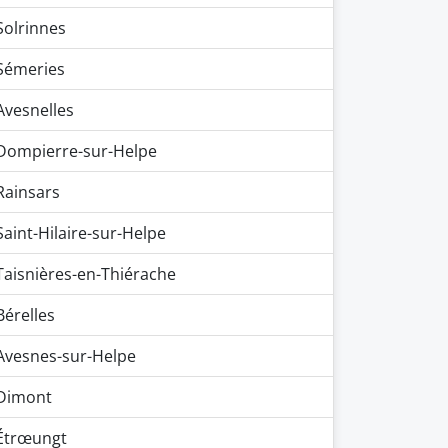
Solrinnes
Sémeries
Avesnelles
Dompierre-sur-Helpe
Rainsars
Saint-Hilaire-sur-Helpe
Taisnières-en-Thiérache
Bérelles
Avesnes-sur-Helpe
Dimont
Étrœungt