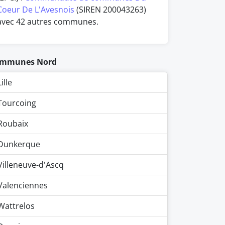
Coeur De L'Avesnois
(SIREN 200043263)
avec 42 autres communes.
mmunes Nord
Lille
Tourcoing
Roubaix
Dunkerque
Villeneuve-d'Ascq
Valenciennes
Wattrelos