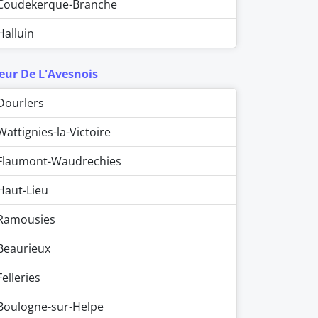
Coudekerque-Branche
Halluin
eur De L'Avesnois
Dourlers
Wattignies-la-Victoire
Flaumont-Waudrechies
Haut-Lieu
Ramousies
Beaurieux
Felleries
Boulogne-sur-Helpe