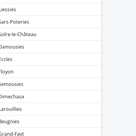
Liessies
Sars-Poteries
Solre-le-Château
Damousies
Eccles
Floyon
Semousies
Dimechaux
Larouillies
Beugnies
Grand-Fayt