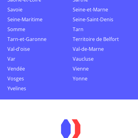
Savoie
Seine-et-Marne
Seine-Maritime
Seine-Saint-Denis
Somme
Tarn
Tarn-et-Garonne
Territoire de Belfort
Val-d'oise
Val-de-Marne
Var
Vaucluse
Vendée
Vienne
Vosges
Yonne
Yvelines