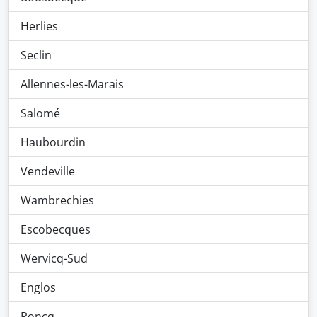
Herlies
Seclin
Allennes-les-Marais
Salomé
Haubourdin
Vendeville
Wambrechies
Escobecques
Wervicq-Sud
Englos
Roncq