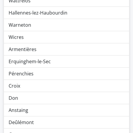
Wattrelos
Hallennes-lez-Haubourdin
Warneton
Wicres
Armentières
Erquinghem-le-Sec
Pérenchies
Croix
Don
Anstaing
Deûlémont