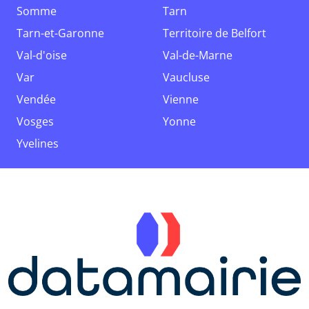
Somme
Tarn
Tarn-et-Garonne
Territoire de Belfort
Val-d'oise
Val-de-Marne
Var
Vaucluse
Vendée
Vienne
Vosges
Yonne
Yvelines