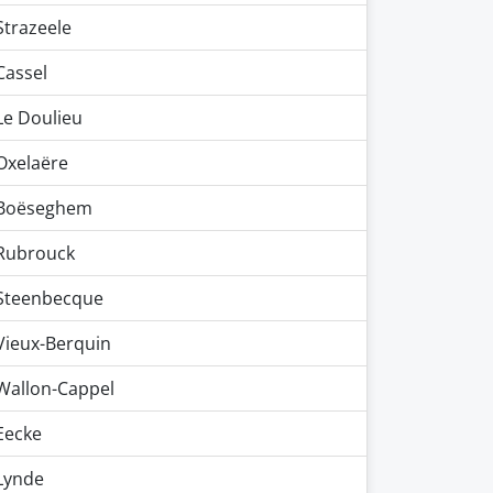
Strazeele
Cassel
Le Doulieu
Oxelaëre
Boëseghem
Rubrouck
Steenbecque
Vieux-Berquin
Wallon-Cappel
Eecke
Lynde