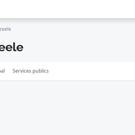
zeele
eele
pal
Services publics