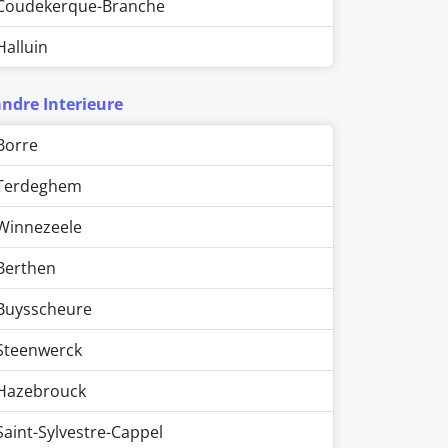
Coudekerque-Branche
Halluin
andre Interieure
Borre
Terdeghem
Winnezeele
Berthen
Buysscheure
Steenwerck
Hazebrouck
Saint-Sylvestre-Cappel