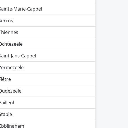
Sainte-Marie-Cappel
Sercus
Thiennes
Ochtezeele
Saint-Jans-Cappel
Zermezeele
Flêtre
Oudezeele
Bailleul
Staple
Ebblinghem