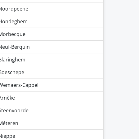
Noordpeene
Hondeghem
Morbecque
Neuf-Berquin
Blaringhem
Boeschepe
Wemaers-Cappel
Arnèke
Steenvoorde
Méteren
Nieppe