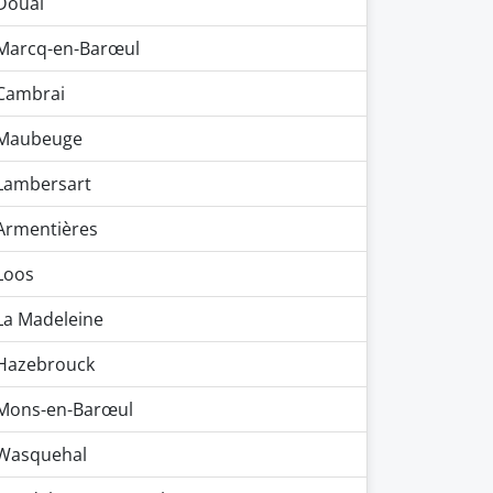
Douai
Marcq-en-Barœul
Cambrai
Maubeuge
Lambersart
Armentières
Loos
La Madeleine
Hazebrouck
Mons-en-Barœul
Wasquehal