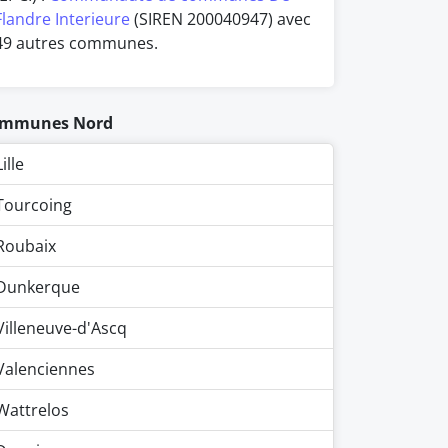
Flandre Interieure
(SIREN 200040947) avec
49 autres communes.
mmunes Nord
Lille
Tourcoing
Roubaix
Dunkerque
Villeneuve-d'Ascq
Valenciennes
Wattrelos