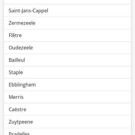
Saint-Jans-Cappel
Zermezeele
Flêtre
Oudezeele
Bailleul
Staple
Ebblinghem
Merris
Caëstre
Zuytpeene
Pradelles