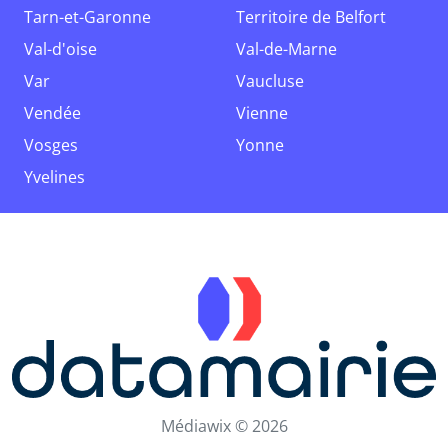
Tarn-et-Garonne
Territoire de Belfort
Val-d'oise
Val-de-Marne
Var
Vaucluse
Vendée
Vienne
Vosges
Yonne
Yvelines
Médiawix © 2026