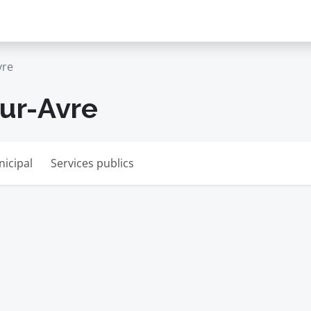
vre
sur-Avre
nicipal
Services publics