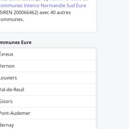
communes Interco Normandie Sud Eure
(SIREN 200066462) avec 40 autres
communes.
mmunes Eure
Évreux
Vernon
Louviers
Val-de-Reuil
Gisors
Pont-Audemer
Bernay