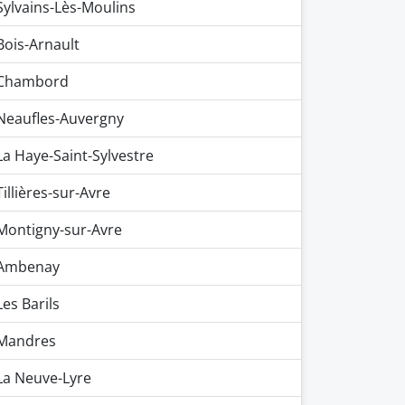
Sylvains-Lès-Moulins
Bois-Arnault
Chambord
Neaufles-Auvergny
La Haye-Saint-Sylvestre
Tillières-sur-Avre
Montigny-sur-Avre
Ambenay
Les Barils
Mandres
La Neuve-Lyre