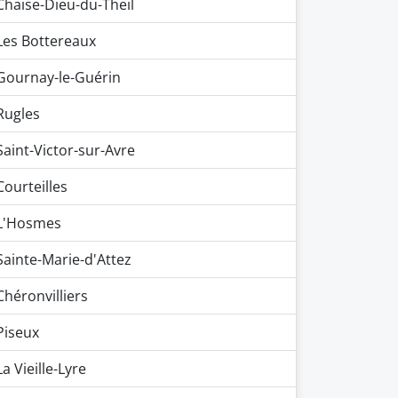
Chaise-Dieu-du-Theil
Les Bottereaux
Gournay-le-Guérin
Rugles
Saint-Victor-sur-Avre
Courteilles
L'Hosmes
Sainte-Marie-d'Attez
Chéronvilliers
Piseux
La Vieille-Lyre