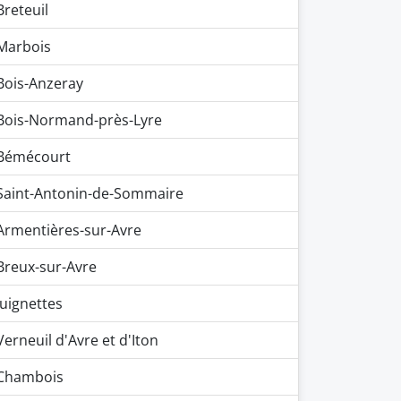
Breteuil
Marbois
Bois-Anzeray
Bois-Normand-près-Lyre
Bémécourt
Saint-Antonin-de-Sommaire
Armentières-sur-Avre
Breux-sur-Avre
Juignettes
Verneuil d'Avre et d'Iton
Chambois