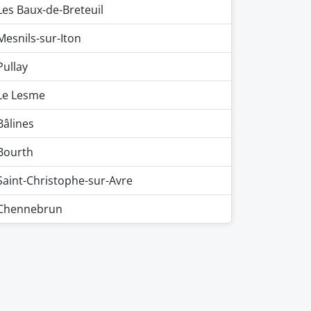
Les Baux-de-Breteuil
Mesnils-sur-Iton
Pullay
Le Lesme
Bâlines
Bourth
Saint-Christophe-sur-Avre
Chennebrun